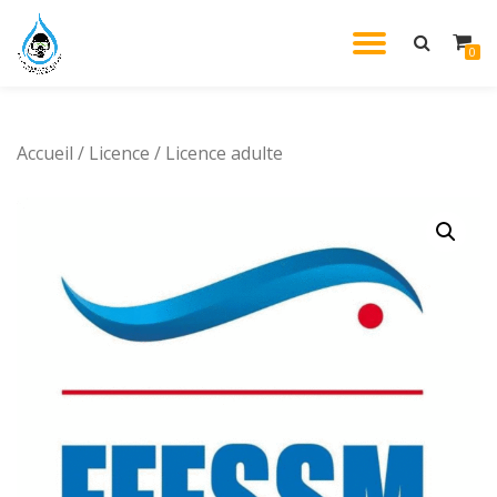
DÉPLIE
0
Aller
au
LA
contenu
Accueil
/
Licence
/ Licence adulte
NAVIG