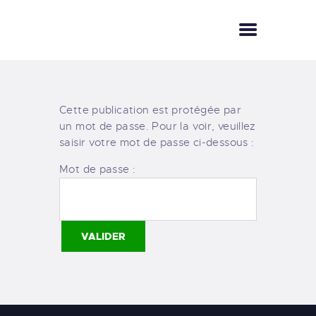
ACCUEIL
LE CLUB
Cette publication est protégée par
un mot de passe. Pour la voir, veuillez
LE LÉMAN
saisir votre mot de passe ci-dessous :
PHOTOS
BOUTIQUE
Mot de passe :
ESPACE MEMBRE
CONTACT