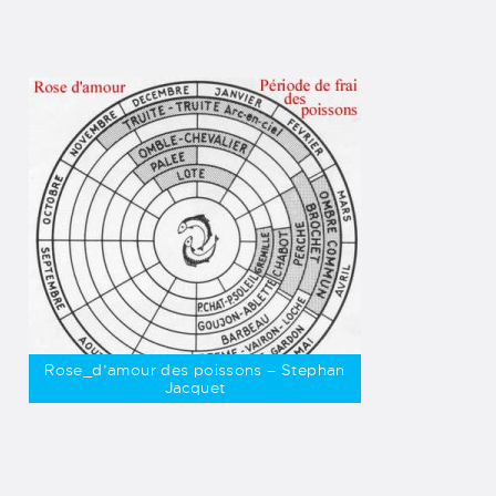
Rose_d’amour des poissons – Stephan
Jacquet