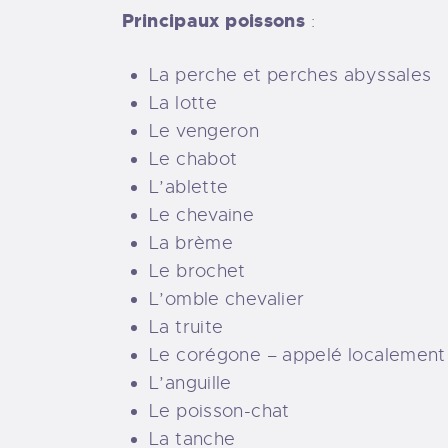
Principaux poissons
:
La perche
et
perches abyssales
La lotte
Le vengeron
Le chabot
L’ablette
Le chevaine
La brème
Le brochet
L’omble chevalier
La truite
Le corégone – appelé localement
L’anguille
Le poisson-chat
La tanche