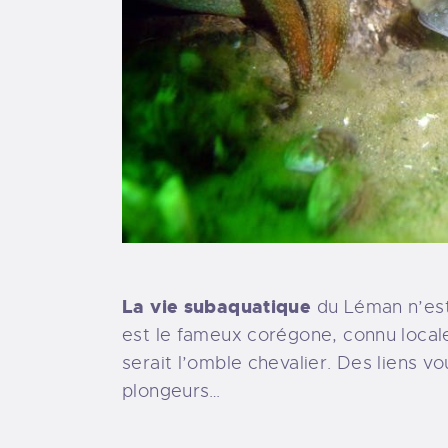
La vie subaquatique
du Léman n’est
est le fameux corégone, connu locale
serait l’omble chevalier. Des liens v
plongeurs…