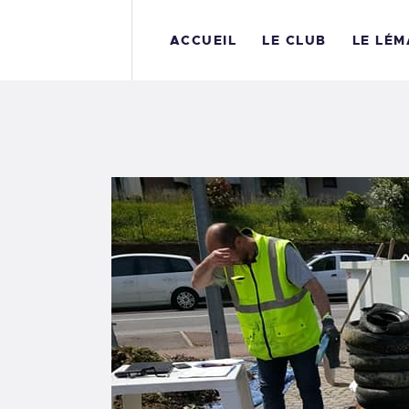
A
ACCUEIL
LE CLUB
LE LÉ
L
L
P
B
E
C