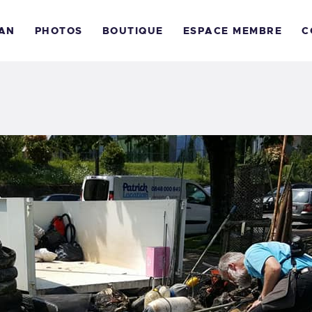
CCUEIL
MAN
PHOTOS
BOUTIQUE
ESPACE MEMBRE
C
E CLUB
E LÉMAN
HOTOS
OUTIQUE
SPACE MEMBRE
ONTACT