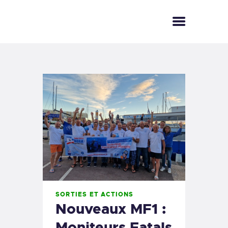
ACCUEIL
LE CLUB
LE LÉMAN
PHOTOS
BOUTIQUE
ESPACE MEMBRE
CONTACT
SORTIES ET ACTIONS
Nouveaux MF1 :
Moniteurs Fatals